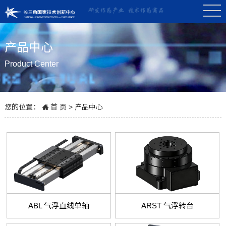
产品中心
Product Center
您的位置：
首 页
>
产品中心
ABL 气浮直线单轴
ARST 气浮转台