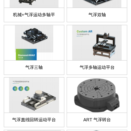
机械+气浮运动多轴平
气浮双轴
气浮三轴
气浮多轴运动平台
气浮直线回转运动平台
ART 气浮转台