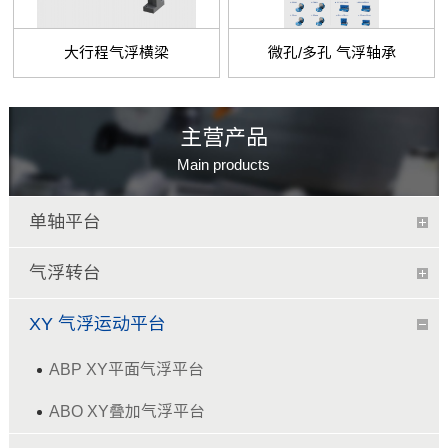
大行程气浮横梁
微孔/多孔 气浮轴承
主营产品
Main products
单轴平台
气浮转台
XY 气浮运动平台
ABP XY平面气浮平台
ABO XY叠加气浮平台