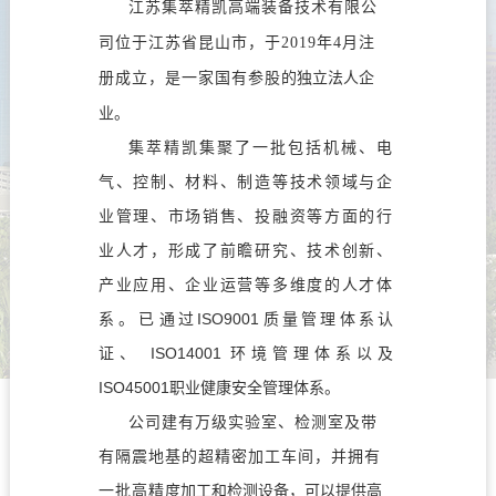
江苏集萃精凯高端装备技术有限公
司位于江苏省昆山市，
于2019年4月注
册成立，是一家国有参股
的独立法人企
业。
集萃精凯集聚了一批包括机械、电
气、控制、材料、制造等技术领域
与企
业管理、市场销售、投融
资等方面的行
业人才，形成了前瞻研究、技术创新、
产业应用、企业运营等多维
度的人才体
ISO
9001
系。已
通过
质量管理体系认
ISO
14001
证、
环境管理体系以及
ISO
45001
职业健康安全管理体系。
公司建有万级实验室、检测室及带
有隔震地基的超精密加工车间，并拥有
一
批高精
度加工和检测设备，可以提供高