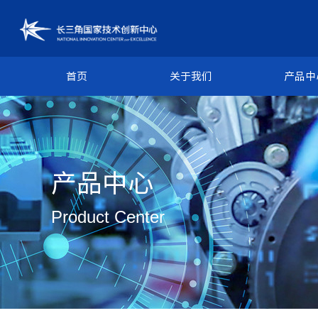
首页
关于我们
产品中
产品中心
Product Center