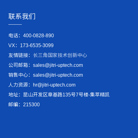
联系我们
电话：400-0828-890
VX：173-6535-3099
友情链接
：
长三角国家技术创新中心
公司邮箱
：
sales@jitri-uptech.com
销售中心
：
sales@jitri-uptech.com
人力资源
：
hr@jitri-uptech.com
地址
：
昆山开发区章基路135号7号楼-集萃精凯
邮编
：
215300