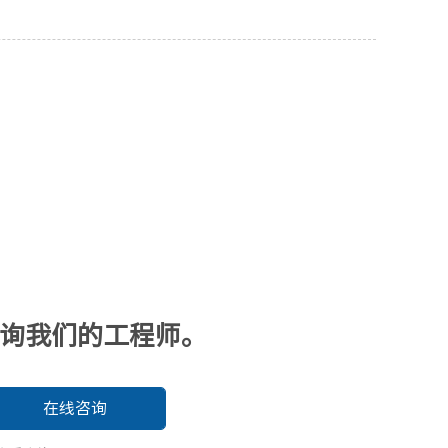
询我们的工程师。
在线咨询